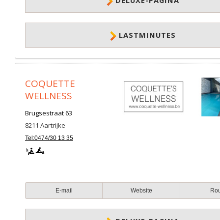
DELUXE-PAGINA
LASTMINUTES
COQUETTE
WELLNESS
Brugsestraat 63
8211
Aartrijke
Tel:0474/30 13 35
E-mail
Website
Ro