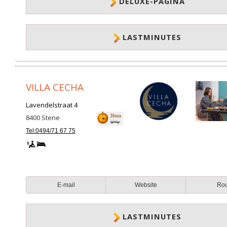
DELUXE-PAGINA
LASTMINUTES
VILLA CECHA
Lavendelstraat 4
8400
Stene
Tel:0494/71 67 75
E-mail
Website
Ro
LASTMINUTES