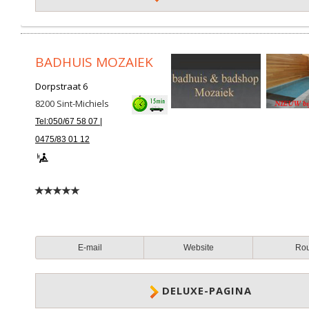
BADHUIS MOZAIEK
Dorpstraat 6
8200
Sint-Michiels
Tel:050/67 58 07 |
0475/83 01 12
E-mail
Website
Ro
DELUXE-PAGINA