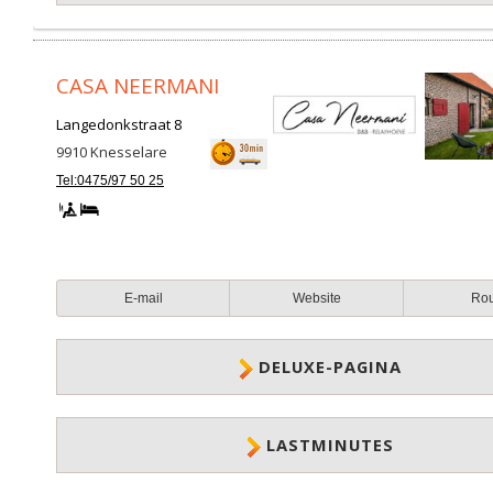
CASA NEERMANI
Langedonkstraat 8
9910
Knesselare
Tel:0475/97 50 25
E-mail
Website
Ro
DELUXE-PAGINA
LASTMINUTES