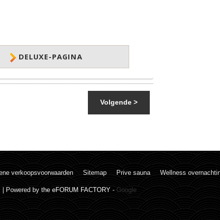
DELUXE-PAGINA
Volgende >
ene verkoopsvoorwaarden
Sitemap
Prive sauna
Wellness overnachti
. | Powered by
the eFORUM FACTORY
-
Google