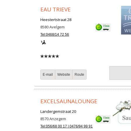
EAU TRIEVE
Heestertstraat 28
8580
Avelgem
Tel:0468/14 72 56
E-mail
Website
Route
EXCELSAUNALOUNGE
Landergemstraat 20
8570
Anzegem
Tel:056/68 00 17 | 0476/94 99 91