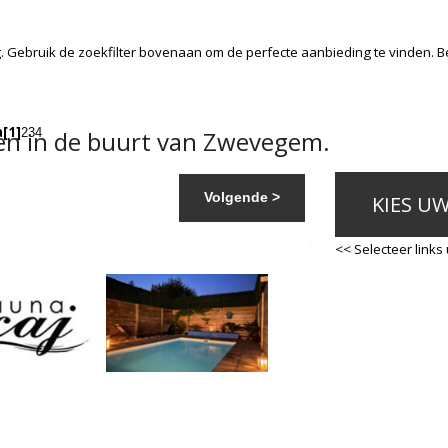
. Gebruik de zoekfilter bovenaan om de perfecte aanbieding te vinden. 
a
[1]
n in de buurt van Zwevegem.
2
3
4
Volgende >
KIES U
<< Selecteer links