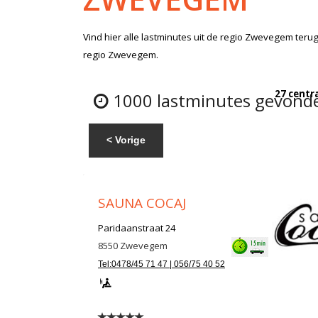
Vind hier alle
lastminutes
uit de regio Zwevegem
terug
regio Zwevegem.
27 centr
1000 lastminutes gevonde
< Vorige
SAUNA COCAJ
Paridaanstraat 24
8550
Zwevegem
Tel:0478/45 71 47 | 056/75 40 52