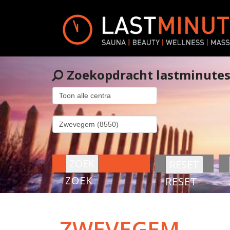
Zoekopdracht lastminute
ZOEK
RESET
ZWEVEGEM