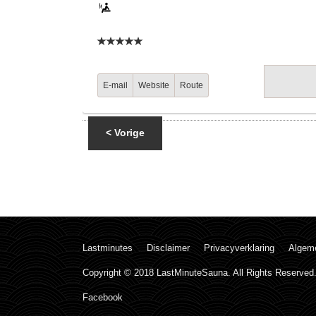
E-mail
Website
Route
< Vorige
Lastminutes
Disclaimer
Privacyverklaring
Algem
Copyright © 2018 LastMinuteSauna. All Rights Reserved
Facebook