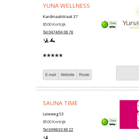
YUNA WELLNESS
Kardinaalstraat 37
8500
Kortrijk
Tel:0474/04 08 76
E-mail
Website
Route
SAUNA TIME
Leieweg 53
8500
Kortrijk
Tel:0498/10 89 22