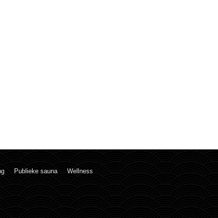
ng
Publieke sauna
Wellness