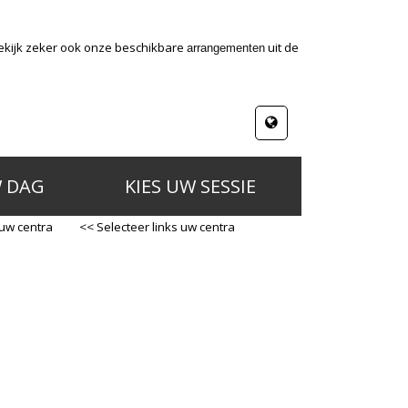
Bekijk zeker ook onze beschikbare
uit de
arrangementen
W DAG
KIES UW SESSIE
 uw centra
<< Selecteer links uw centra