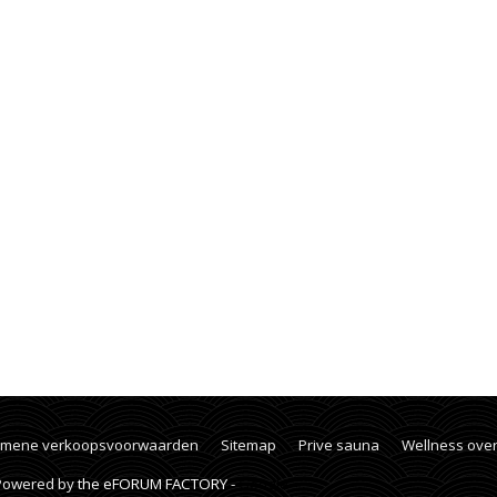
emene verkoopsvoorwaarden
Sitemap
Prive sauna
Wellness ove
 Powered by
the eFORUM FACTORY
-
Google