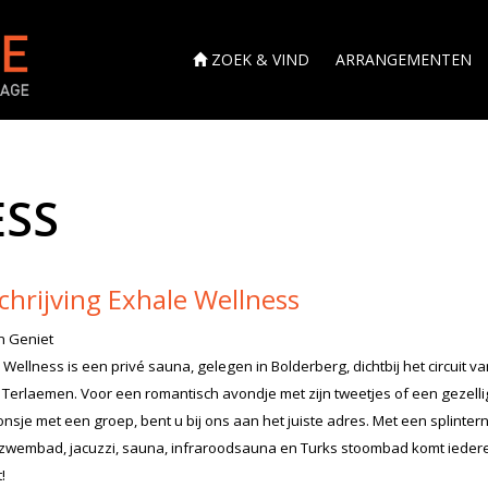
ZOEK & VIND
ARRANGEMENTEN
ESS
chrijving Exhale Wellness
n Geniet
 Wellness is een privé sauna, gelegen in Bolderberg, dichtbij het circuit v
 Terlaemen. Voor een romantisch avondje met zijn tweetjes of een gezelli
nsje met een groep, bent u bij ons aan het juiste adres. Met een splinter
zwembad, jacuzzi, sauna, infraroodsauna en Turks stoombad komt ieder
!