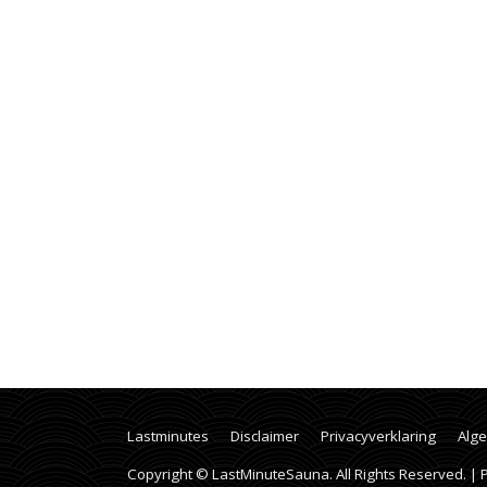
Lastminutes
Disclaimer
Privacyverklaring
Alg
Copyright © LastMinuteSauna. All Rights Reserved. |