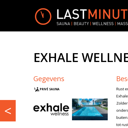
EXHALE WELLN
Gegevens
Bes
Rust e
PRIVÉ SAUNA
Exhale
Zolder
<
ondero
buiten
tot rust