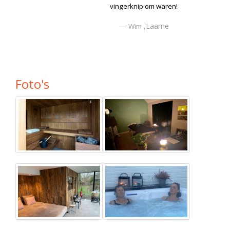
onthaal en zalige behandeling , rust en ontspanning !
,Lievegem
Renilde
Foto's