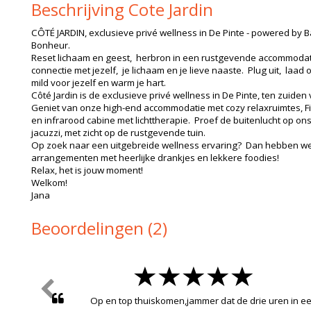
Beschrijving Cote Jardin
CÔTÉ JARDIN,
exclusieve privé wellness in De Pinte - powered by B
Bonheur.
Reset lichaam en geest, herbron in een rustgevende accommoda
connectie met jezelf, je lichaam en je lieve naaste. Plug uit, laad
mild voor jezelf en warm je hart.
Côté Jardin is de exclusieve privé wellness in De Pinte, ten zuiden
Geniet van onze high-end accommodatie met cozy relaxruimtes, F
en infrarood cabine met lichttherapie. Proef de buitenlucht op ons
jacuzzi, met zicht op de rustgevende tuin.
Op zoek naar een uitgebreide wellness ervaring? Dan hebben we 
arrangementen met heerlijke drankjes en lekkere foodies!
Relax, het is jouw moment!
Welkom!
Jana
Beoordelingen (2)
Top , alles kraaknet , zeer goede accomodatie , vriende