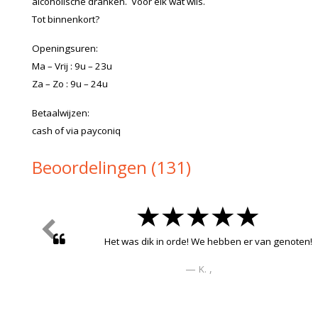
alcoholische dranken. Voor elk wat wils.
Tot binnenkort?
Openingsuren:
Ma – Vrij : 9u – 23u
Za – Zo : 9u – 24u
Betaalwijzen:
cash of via payconiq
Beoordelingen (131)
gezellige wellness, warme ontvangst en super prope
,Mariakerke
S.