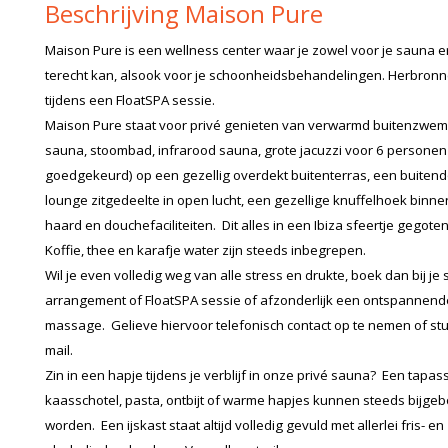
Beschrijving Maison Pure
Maison Pure is een wellness center waar je zowel voor je sauna e
terecht kan, alsook voor je schoonheidsbehandelingen. Herbronn
tijdens een FloatSPA sessie.
Maison Pure staat voor privé genieten van verwarmd buitenzwem
sauna, stoombad, infrarood sauna, grote jacuzzi voor 6 personen
goedgekeurd) op een gezellig overdekt buitenterras, een buiten
lounge zitgedeelte in open lucht, een gezellige knuffelhoek binn
haard en douchefaciliteiten. Dit alles in een Ibiza sfeertje gegoten
Koffie, thee en karafje water zijn steeds inbegrepen.
Wil je even volledig weg van alle stress en drukte, boek dan bij je
arrangement of FloatSPA sessie of afzonderlijk een ontspannend
massage. Gelieve hiervoor telefonisch contact op te nemen of st
mail.
Zin in een hapje tijdens je verblijf in onze privé sauna? Een tapas
kaasschotel, pasta, ontbijt of warme hapjes kunnen steeds bijgeb
worden. Een ijskast staat altijd volledig gevuld met allerlei fris- en