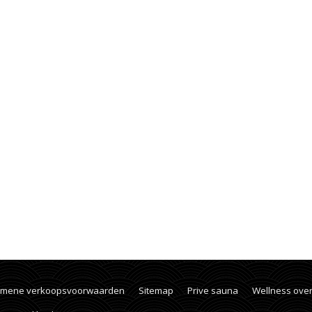
emene verkoopsvoorwaarden
Sitemap
Prive sauna
Wellness ove