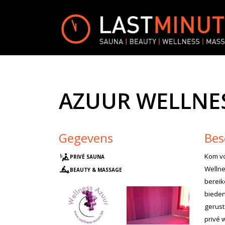
AZUUR WELLNE
Gegevens
Bes
Kom vo
PRIVÉ SAUNA
Wellne
BEAUTY & MASSAGE
bereik
bieden
gerust
privé 