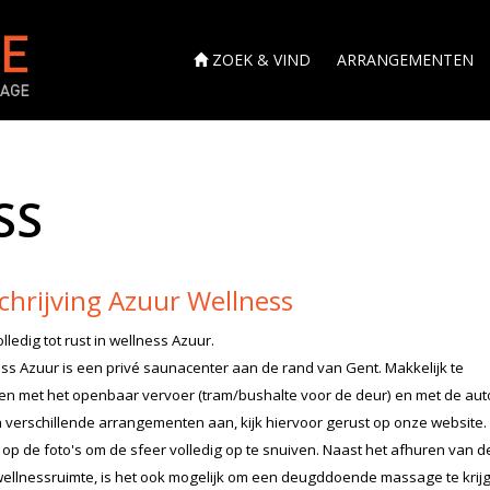
ZOEK & VIND
ARRANGEMENTEN
SS
chrijving Azuur Wellness
lledig tot rust in wellness Azuur.
ss Azuur is een privé saunacenter aan de rand van Gent. Makkelijk te
en met het openbaar vervoer (tram/bushalte voor de deur) en met de aut
 verschillende arrangementen aan, kijk hiervoor gerust op onze website. 
 op de foto's om de sfeer volledig op te snuiven.
Naast het afhuren van d
wellnessruimte, is het ook mogelijk om een deugddoende massage te krij