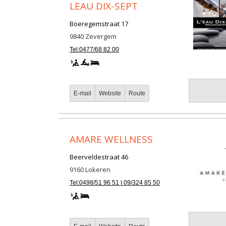
LEAU DIX-SEPT
Boeregemstraat 17
9840
Zevergem
Tel:0477/68 82 00
E-mail
Website
Route
AMARE WELLNESS
Beerveldestraat 46
9160
Lokeren
Tel:0498/51 96 51 | 09/324 85 50