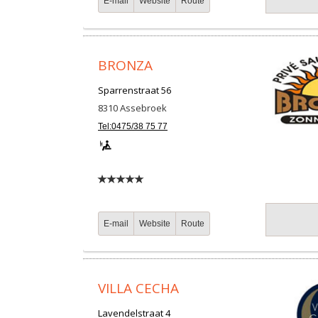
E-mail
Website
Route
BRONZA
Sparrenstraat 56
8310
Assebroek
Tel:0475/38 75 77
E-mail
Website
Route
VILLA CECHA
Lavendelstraat 4