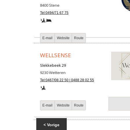
8400
Stene
Tel:0494/71 67 75
E-mail
Website
Route
WELLSENSE
Slekkebeek 29
9230
Wetteren
Tel:0467/08 22 50 | 0488 28 02 55
E-mail
Website
Route
< Vorige