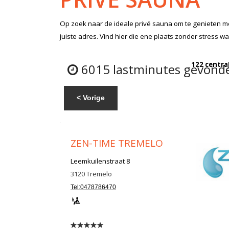
Op zoek naar de ideale privé sauna om te genieten met
juiste adres. Vind hier die ene plaats zonder stress w
122 centra
6015 lastminutes gevonden
< Vorige
ZEN-TIME TREMELO
Leemkuilenstraat 8
3120
Tremelo
Tel:0478786470