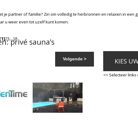
 je partner of familie? Zin om volledig te herbronnen en relaxen in een 
aar u weer even tot uzelf kunt komen.
[1]
…
: privé sauna’s
2
3
18
Volgende >
KIES U
<< Selecteer links