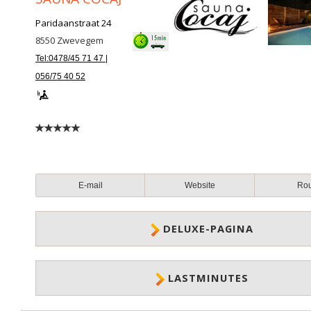
Paridaanstraat 24
8550
Zwevegem
Tel:0478/45 71 47 |
056/75 40 52
E-mail
Website
Ro
DELUXE-PAGINA
LASTMINUTES