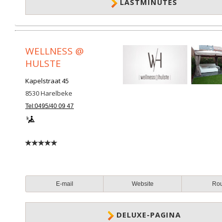
LASTMINUTES
WELLNESS @
HULSTE
Kapelstraat 45
8530
Harelbeke
Tel:0495/40 09 47
E-mail
Website
Ro
DELUXE-PAGINA