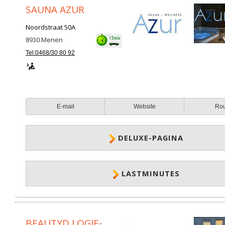
SAUNA AZUR
Noordstraat 50A
8930
Menen
Tel:0468/30 80 92
E-mail
Website
Ro
DELUXE-PAGINA
LASTMINUTES
BEAUTYD LOGIE-