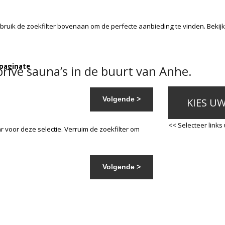
bruik de zoekfilter bovenaan om de perfecte aanbieding te vinden. Beki
 paginate
rivé sauna’s in de buurt van Anhe.
Volgende >
KIES U
<< Selecteer links
 voor deze selectie. Verruim de zoekfilter om
Volgende >