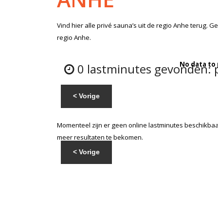
Vind hier alle
privé sauna’s
uit de regio Anhe
terug. Ge
regio Anhe.
No data to
0 lastminutes gevonden: p
< Vorige
Momenteel zijn er geen online lastminutes beschikbaar
meer resultaten te bekomen.
< Vorige