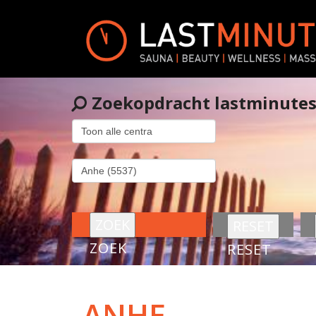
Zoekopdracht lastminute
ZOEK
RESET
ANHE