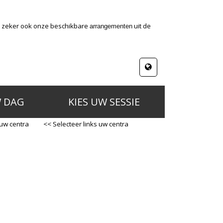
jk zeker ook onze beschikbare
uit de
arrangementen
W DAG
KIES UW SESSIE
 uw centra
<< Selecteer links uw centra