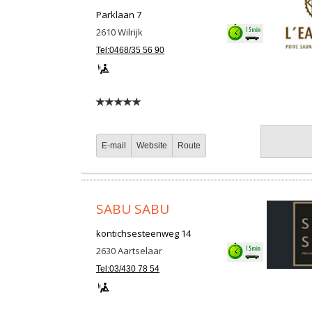
Parklaan 7
2610
Wilrijk
Tel:0468/35 56 90
E-mail
Website
Route
SABU SABU
kontichsesteenweg 14
2630
Aartselaar
Tel:03/430 78 54