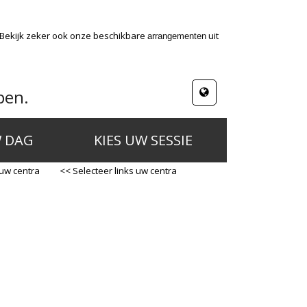
 Bekijk zeker ook onze beschikbare
uit
arrangementen
pen.
W DAG
KIES UW SESSIE
 uw centra
<< Selecteer links uw centra