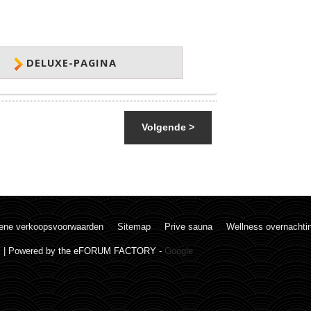
DELUXE-PAGINA
Volgende >
ene verkoopsvoorwaarden
Sitemap
Prive sauna
Wellness overnachti
. | Powered by
the eFORUM FACTORY
-
Google