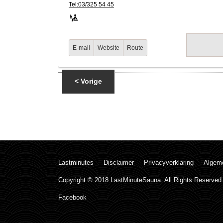
Tel:03/325 54 45
E-mail
Website
Route
< Vorige
Lastminutes
Disclaimer
Privacyverklaring
Algem
Copyright © 2018 LastMinuteSauna. All Rights Reserved
Facebook