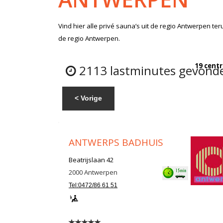
Vind hier alle
privé sauna’s
uit de regio Antwerpen
ter
de regio Antwerpen.
19 centr
2113 lastminutes gevonden
< Vorige
ANTWERPS BADHUIS
Beatrijslaan 42
2000
Antwerpen
Tel:0472/86 61 51