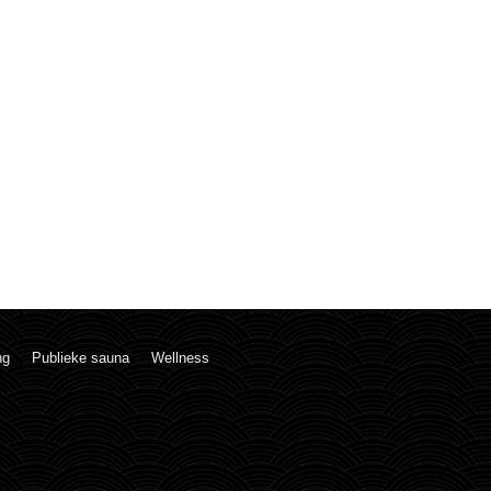
ng
Publieke sauna
Wellness