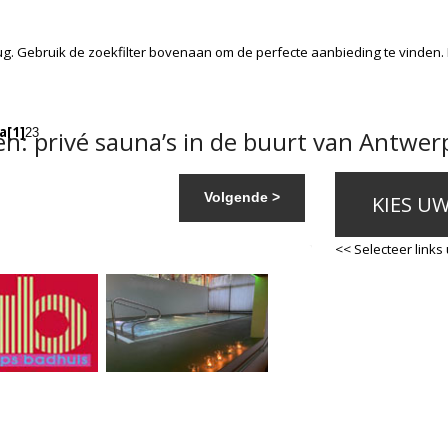
ug. Gebruik de zoekfilter bovenaan om de perfecte aanbieding te vinden.
a
[1]
: privé sauna’s in de buurt van Antwer
2
3
Volgende >
KIES U
<< Selecteer links