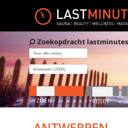
Zoekopdracht lastminute
ZOEK
RESET
ANTWERPEN