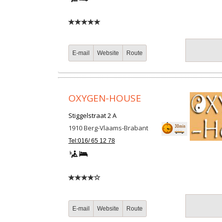
E-mail
Website
Route
OXYGEN-HOUSE
Stiggelstraat 2 A
1910
Berg-Vlaams-Brabant
Tel:016/ 65 12 78
E-mail
Website
Route