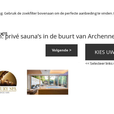
g. Gebruik de zoekfilter bovenaan om de perfecte aanbieding te vinden.
ra
[1]
 privé sauna’s in de buurt van Archenne
Volgende >
KIES U
<< Selecteer links