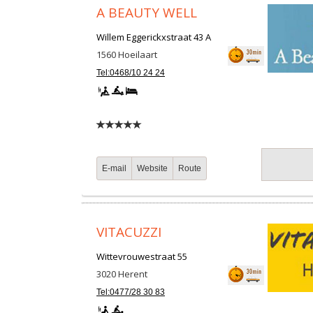
A BEAUTY WELL
Willem Eggerickxstraat 43 A
1560
Hoeilaart
Tel:0468/10 24 24
E-mail
Website
Route
VITACUZZI
Wittevrouwestraat 55
3020
Herent
Tel:0477/28 30 83