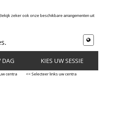
 Bekijk zeker ook onze beschikbare
uit
arrangementen
s.
W DAG
KIES UW SESSIE
 uw centra
<< Selecteer links uw centra