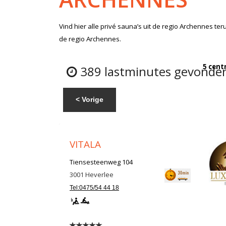
Vind hier alle
privé sauna’s
uit de regio Archennes
teru
de regio Archennes.
5 cent
389 lastminutes gevonden:
< Vorige
VITALA
Tiensesteenweg 104
3001
Heverlee
Tel:0475/54 44 18