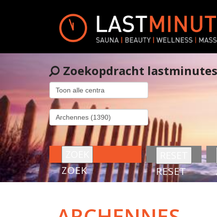
Zoekopdracht lastminute
ZOEK
RESET
ARCHENNES