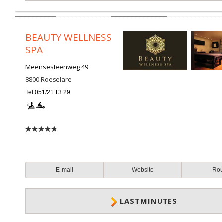
BEAUTY WELLNESS
SPA
Meensesteenweg 49
8800
Roeselare
Tel:051/21 13 29
E-mail
Website
Ro
LASTMINUTES