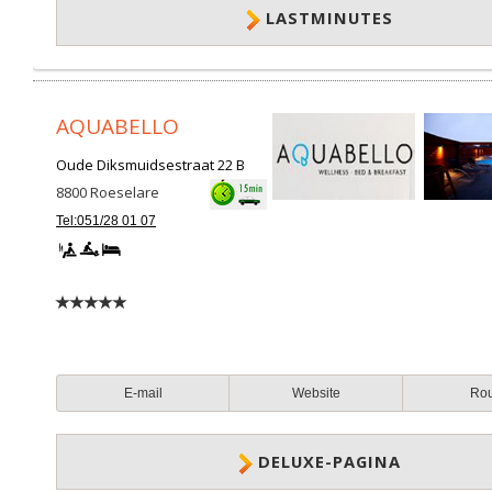
LASTMINUTES
AQUABELLO
Oude Diksmuidsestraat 22 B
8800
Roeselare
Tel:051/28 01 07
E-mail
Website
Ro
DELUXE-PAGINA