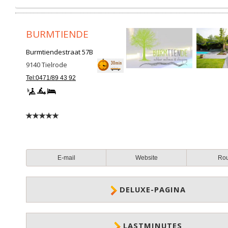
BURMTIENDE
Burmtiendestraat 57B
9140
Tielrode
Tel:0471/89 43 92
E-mail
Website
Ro
DELUXE-PAGINA
LASTMINUTES