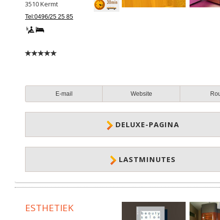
3510
Kermt
Tel:0496/25 25 85
E-mail
Website
Ro
DELUXE-PAGINA
LASTMINUTES
ESTHETIEK