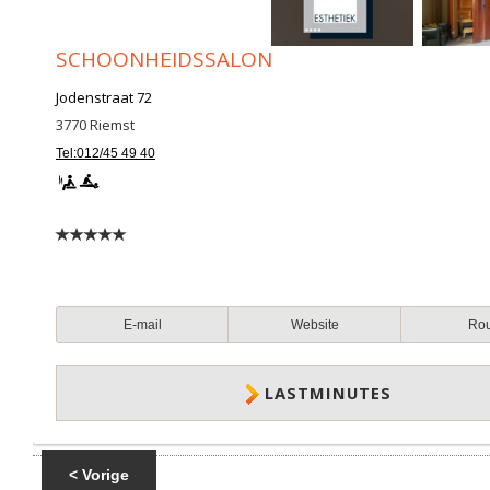
SCHOONHEIDSSALON
Jodenstraat 72
3770
Riemst
Tel:012/45 49 40
E-mail
Website
Ro
LASTMINUTES
< Vorige