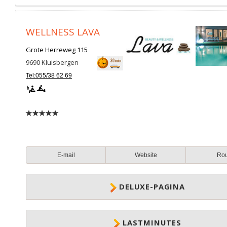
WELLNESS LAVA
Grote Herreweg 115
9690
Kluisbergen
Tel:055/38 62 69
E-mail
Website
Ro
DELUXE-PAGINA
LASTMINUTES