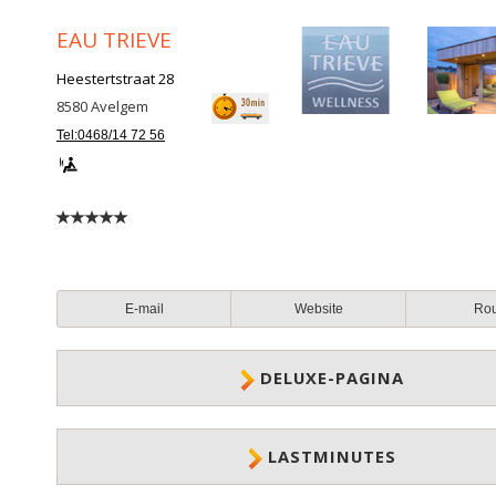
EAU TRIEVE
Heestertstraat 28
8580
Avelgem
Tel:0468/14 72 56
E-mail
Website
Ro
DELUXE-PAGINA
LASTMINUTES