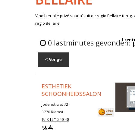
Vind hier alle
privé sauna’s
uit de regio Bellaire
terug. 
regio Bellaire.
1 cent
0 lastminutes gevonden: pr
< Vorige
ESTHETIEK
SCHOONHEIDSSALON
Jodenstraat 72
3770
Riemst
Tel:012/45 49 40