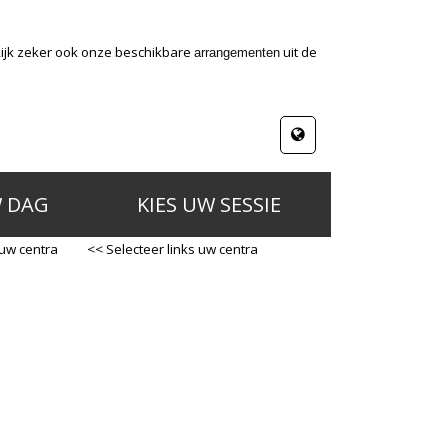
kijk zeker ook onze beschikbare
uit de
arrangementen
W DAG
KIES UW SESSIE
 uw centra
<< Selecteer links uw centra