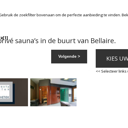
Gebruik de zoekfilter bovenaan om de perfecte aanbieding te vinden. Be
ra
[1]
ivé sauna’s in de buurt van Bellaire.
Volgende >
KIES U
<< Selecteer links