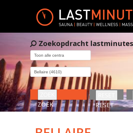
Zoekopdracht lastminute
ZOEK
RESET
BELLAIRE