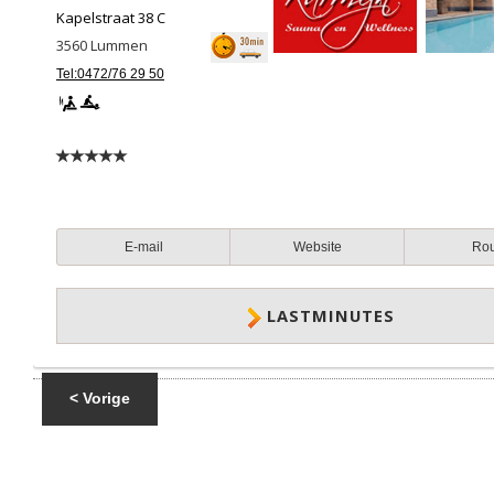
Kapelstraat 38 C
3560
Lummen
Tel:0472/76 29 50
E-mail
Website
Ro
LASTMINUTES
< Vorige