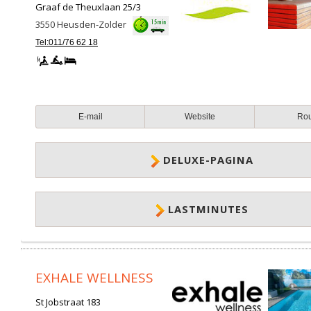
Graaf de Theuxlaan 25/3
3550
Heusden-Zolder
Tel:011/76 62 18
E-mail
Website
Ro
DELUXE-PAGINA
LASTMINUTES
EXHALE WELLNESS
St Jobstraat 183