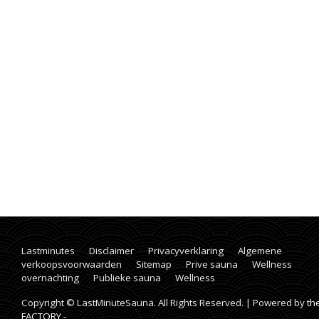
Lastminutes
Disclaimer
Privacyverklaring
Algemene
verkoopsvoorwaarden
Sitemap
Prive sauna
Wellness
overnachting
Publieke sauna
Wellness
Copyright © LastMinuteSauna. All Rights Reserved. | Powered by
th
FACTORY
-
Google