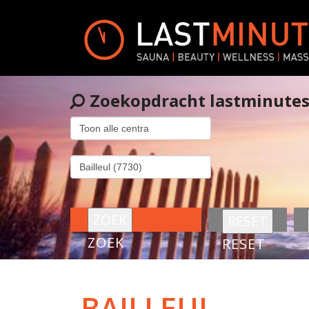
Zoekopdracht lastminute
ZOEK
RESET
BAILLEUL