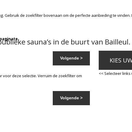
g. Gebruik de zoekfilter bovenaan om de perfecte aanbieding te vinden.
 paginate
blieke sauna’s in de buurt van Bailleul.
Volgende >
KIES U
<< Selecteer links
 voor deze selectie. Verruim de zoekfilter om
Volgende >