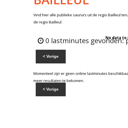
Vind hier alle
publieke sauna’s
uit de regio Bailleul
teru
de regio Bailleul.
No data to
0 lastminutes gevonden: pu
< Vorige
Momenteel zijn er geen online lastminutes beschikbaar
meer resultaten te bekomen.
< Vorige