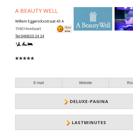
A BEAUTY WELL
Willem Eggerickxstraat 43 A
1560
Hoeilaart
Tel:0468/10 24 24
E-mail
Website
Ro
DELUXE-PAGINA
LASTMINUTES