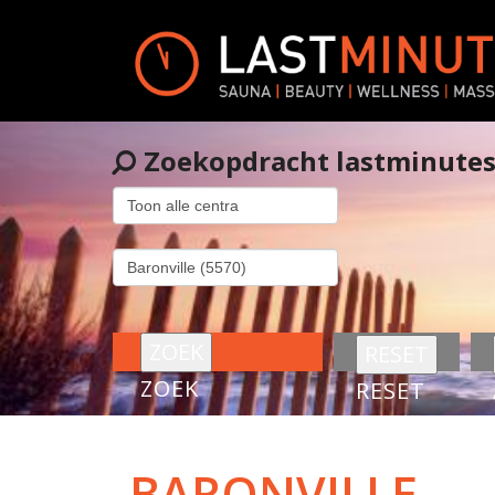
Zoekopdracht lastminute
ZOEK
RESET
BARONVILLE