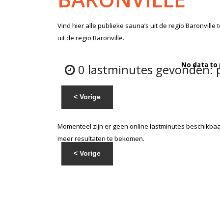
Vind hier alle
publieke sauna’s
uit de regio Baronville
t
uit de regio Baronville.
No data to
0 lastminutes gevonden: pu
< Vorige
Momenteel zijn er geen online lastminutes beschikbaar
meer resultaten te bekomen.
< Vorige