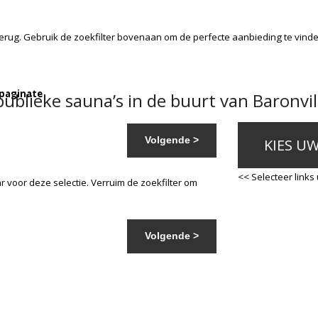
erug. Gebruik de zoekfilter bovenaan om de perfecte aanbieding te vind
 paginate
blieke sauna’s in de buurt van Baronvil
Volgende >
KIES U
<< Selecteer links
 voor deze selectie. Verruim de zoekfilter om
Volgende >