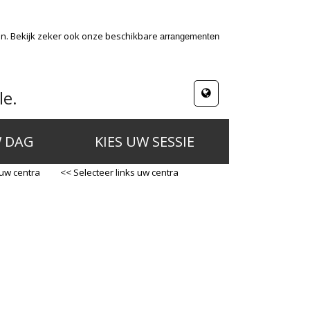
en. Bekijk zeker ook onze beschikbare
arrangementen
le.
W DAG
KIES UW SESSIE
 uw centra
<< Selecteer links uw centra