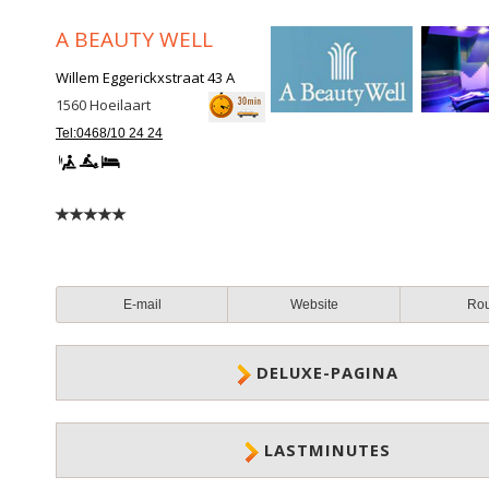
A BEAUTY WELL
Willem Eggerickxstraat 43 A
1560
Hoeilaart
Tel:0468/10 24 24
E-mail
Website
Ro
DELUXE-PAGINA
LASTMINUTES