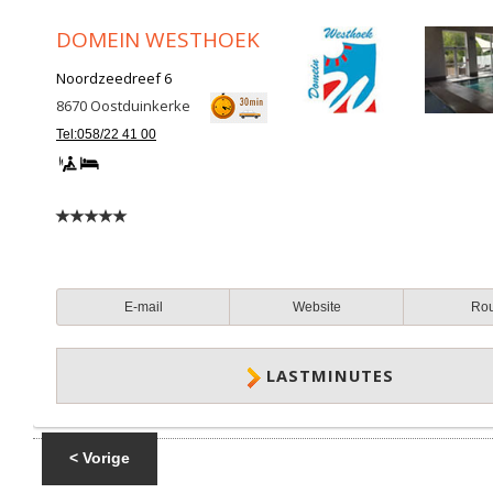
DOMEIN WESTHOEK
Noordzeedreef 6
8670
Oostduinkerke
Tel:058/22 41 00
E-mail
Website
Ro
LASTMINUTES
< Vorige