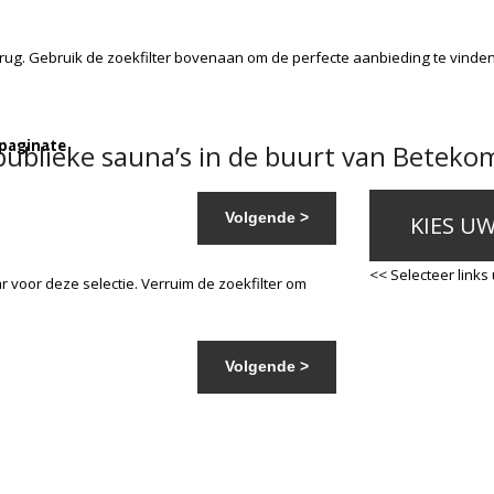
rug. Gebruik de zoekfilter bovenaan om de perfecte aanbieding te vinde
 paginate
ublieke sauna’s in de buurt van Beteko
Volgende >
KIES U
<< Selecteer links
 voor deze selectie. Verruim de zoekfilter om
Volgende >