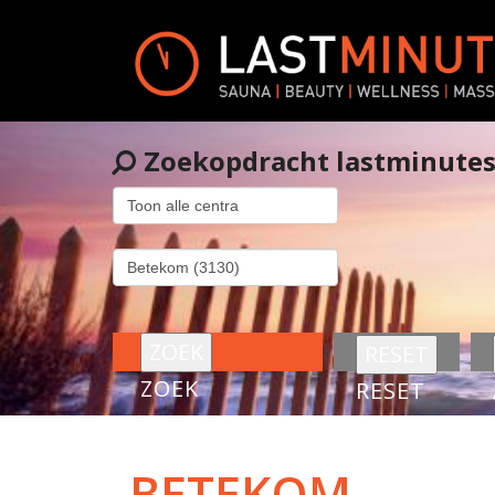
Zoekopdracht lastminute
ZOEK
RESET
BETEKOM