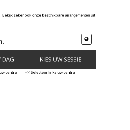
n. Bekijk zeker ook onze beschikbare
uit
arrangementen
m.
W DAG
KIES UW SESSIE
 uw centra
<< Selecteer links uw centra