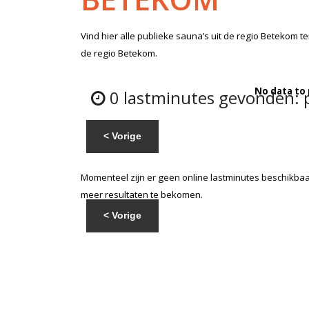
Vind hier alle
publieke sauna’s
uit de regio Betekom
te
de regio Betekom.
No data to
0 lastminutes gevonden: p
< Vorige
Momenteel zijn er geen online lastminutes beschikbaar
meer resultaten te bekomen.
< Vorige