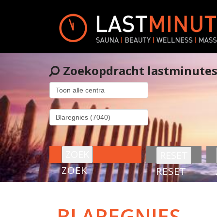
Zoekopdracht lastminute
ZOEK
RESET
BLAREGNIES