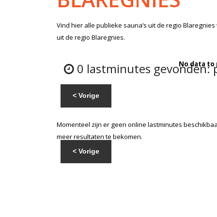
Vind hier alle
publieke sauna’s
uit de regio Blaregnies
uit de regio Blaregnies.
No data to
0 lastminutes gevonden: p
< Vorige
Momenteel zijn er geen online lastminutes beschikbaar
meer resultaten te bekomen.
< Vorige