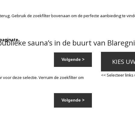
terug. Gebruik de zoekfilter bovenaan om de perfecte aanbieding te vin
 paginate
ublieke sauna’s in de buurt van Blaregni
Volgende >
KIES U
<< Selecteer links
 voor deze selectie. Verruim de zoekfilter om
Volgende >