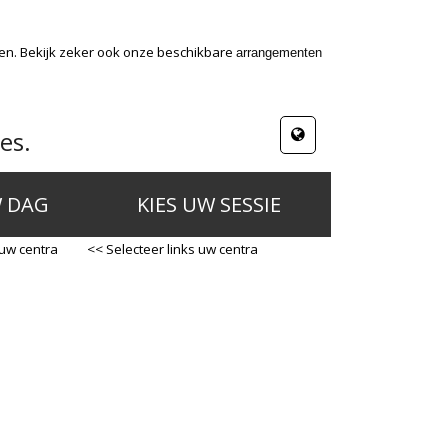
den. Bekijk zeker ook onze beschikbare
arrangementen
es.
W DAG
KIES UW SESSIE
 uw centra
<< Selecteer links uw centra