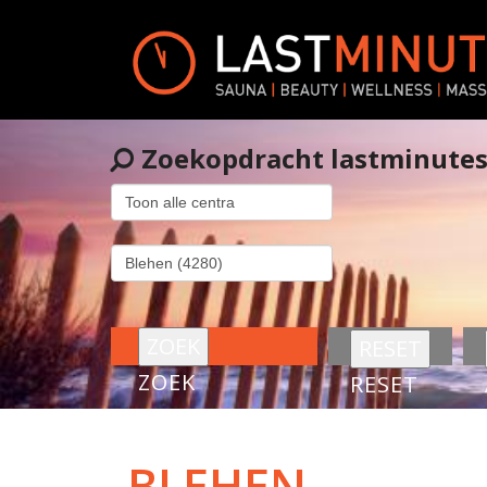
Zoekopdracht lastminute
ZOEK
RESET
BLEHEN