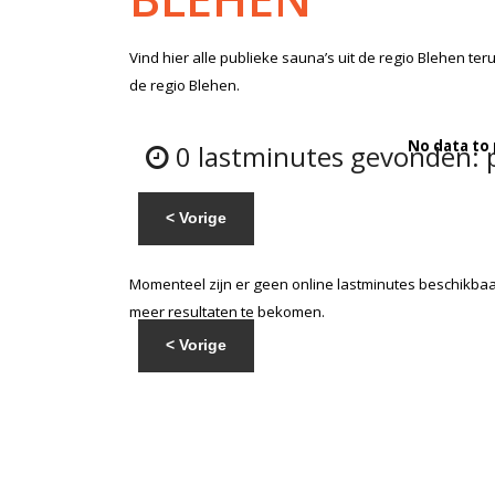
Vind hier alle
publieke sauna’s
uit de regio Blehen
teru
de regio Blehen.
No data to
0 lastminutes gevonden: p
< Vorige
Momenteel zijn er geen online lastminutes beschikbaar
meer resultaten te bekomen.
< Vorige