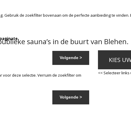
g. Gebruik de zoekfilter bovenaan om de perfecte aanbieding te vinden.
 paginate
ublieke sauna’s in de buurt van Blehen.
Volgende >
KIES U
<< Selecteer links
 voor deze selectie. Verruim de zoekfilter om
Volgende >