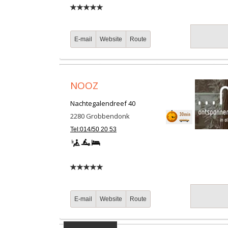
E-mail
Website
Route
NOOZ
Nachtegalendreef 40
2280
Grobbendonk
Tel:014/50 20 53
E-mail
Website
Route