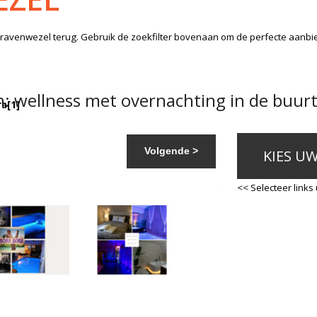
Gravenwezel
terug. Gebruik de zoekfilter bovenaan om de perfecte aanbie
 wellness met overnachting in de buurt
ra
[1]
Volgende >
KIES U
<< Selecteer links