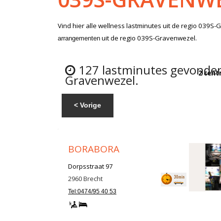
Vind hier alle
wellness lastminutes
uit de regio 039S-
uit de regio 039S-Gravenwezel.
arrangementen
127 lastminutes gevonden:
2 cent
Gravenwezel.
< Vorige
BORABORA
Dorpsstraat 97
2960
Brecht
Tel:0474/95 40 53