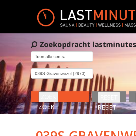
Zoekopdracht lastminute
ZOEK
RESET
039S-GRAVENW