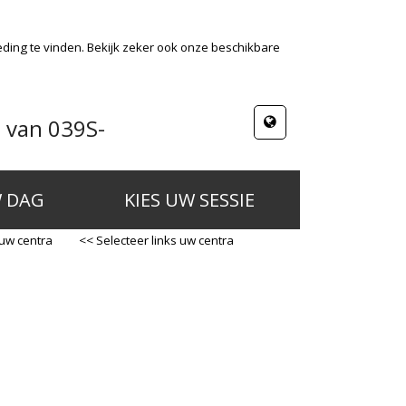
ding te vinden. Bekijk zeker ook onze beschikbare
 van 039S-
W DAG
KIES UW SESSIE
 uw centra
<< Selecteer links uw centra