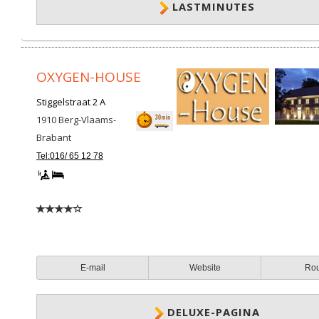
LASTMINUTES
OXYGEN-HOUSE
Stiggelstraat 2 A
1910
Berg-Vlaams-
Brabant
Tel:016/ 65 12 78
E-mail
Website
Ro
DELUXE-PAGINA