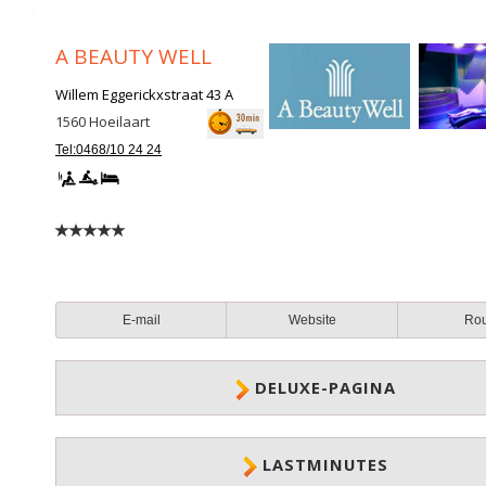
A BEAUTY WELL
Willem Eggerickxstraat 43 A
1560
Hoeilaart
Tel:0468/10 24 24
E-mail
Website
Ro
DELUXE-PAGINA
LASTMINUTES