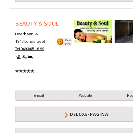
BEAUTY & SOUL
Heerbaan 97
1840
Londerzeel
Tel:0493/65 18 99
E-mail
Website
Ro
DELUXE-PAGINA