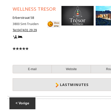
WELLNESS TRESOR
Erberstraat 58
3800
Sint-Truiden
Tel:0474/31 29 29
E-mail
Website
Ro
LASTMINUTES
< Vorige