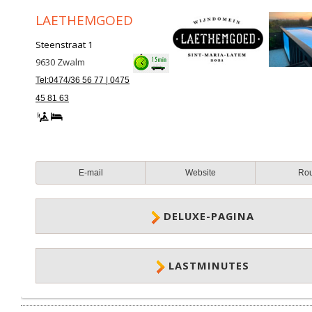
LAETHEMGOED
Steenstraat 1
9630
Zwalm
Tel:0474/36 56 77 | 0475
45 81 63
E-mail
Website
Ro
DELUXE-PAGINA
LASTMINUTES