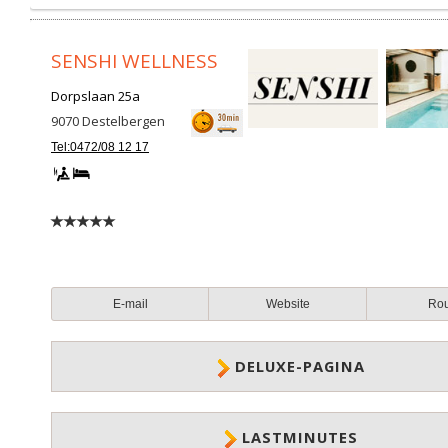
SENSHI WELLNESS
Dorpslaan 25a
9070
Destelbergen
Tel:0472/08 12 17
E-mail
Website
Ro
DELUXE-PAGINA
LASTMINUTES