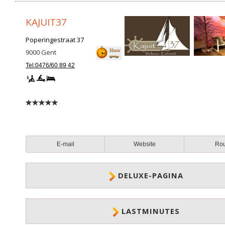
KAJUIT37
Poperingestraat 37
9000
Gent
Tel:0476/60 89 42
E-mail
Website
Ro
DELUXE-PAGINA
LASTMINUTES