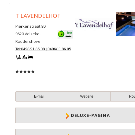
T LAVENDELHOF
Pierkenstraat 80
9620
Velzeke-
Ruddershove
Tel:0498/91 85 08 | 0496/11 86 05
E-mail
Website
Ro
DELUXE-PAGINA