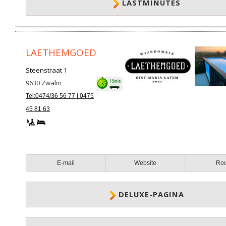
LASTMINUTES
LAETHEMGOED
Steenstraat 1
9630
Zwalm
Tel:0474/36 56 77 | 0475
45 81 63
E-mail
Website
Ro
DELUXE-PAGINA