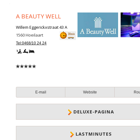
A BEAUTY WELL
Willem Eggerickxstraat 43 A
1560
Hoeilaart
Tel:0468/10 24 24
E-mail
Website
Ro
DELUXE-PAGINA
LASTMINUTES