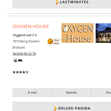
LASTMINUTES
OXYGEN-HOUSE
Stiggelstraat 2 A
1910
Berg-Vlaams-
Brabant
Tel:016/ 65 12 78
E-mail
Website
Ro
DELUXE-PAGINA