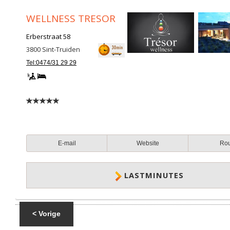
WELLNESS TRESOR
Erberstraat 58
3800
Sint-Truiden
Tel:0474/31 29 29
E-mail
Website
Ro
LASTMINUTES
< Vorige