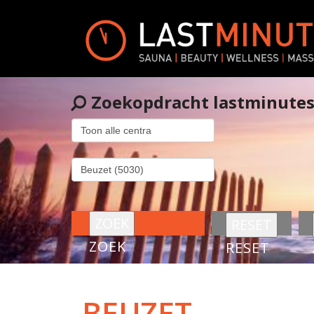
Zoekopdracht lastminute
ZOEK
RESET
BEUZET