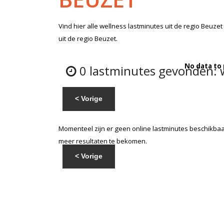
Vind hier alle
wellness lastminutes
uit de regio Beuzet
uit de regio Beuzet.
No data to
0 lastminutes gevonden: w
< Vorige
Momenteel zijn er geen online lastminutes beschikbaar
meer resultaten te bekomen.
< Vorige