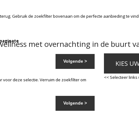
terug. Gebruik de zoekfilter bovenaan om de perfecte aanbieding te vin
 paginate
ellness met overnachting in de buurt v
Volgende >
KIES U
<< Selecteer links
 voor deze selectie. Verruim de zoekfilter om
Volgende >