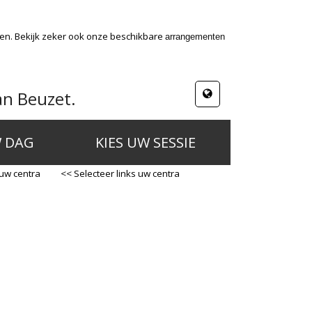
den. Bekijk zeker ook onze beschikbare
arrangementen
an Beuzet.
W DAG
KIES UW SESSIE
 uw centra
<< Selecteer links uw centra