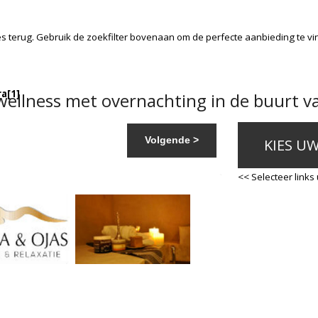
es
terug. Gebruik de zoekfilter bovenaan om de perfecte aanbieding te vi
ra
[1]
ellness met overnachting in de buurt v
Volgende >
KIES U
<< Selecteer links