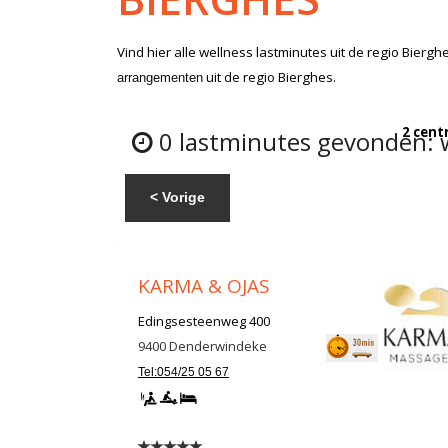
Vind hier alle
wellness lastminutes
uit de regio Biergh
uit de regio Bierghes.
arrangementen
2 cent
0 lastminutes gevonden: w
< Vorige
KARMA & OJAS
Edingsesteenweg 400
9400
Denderwindeke
Tel:054/25 05 67