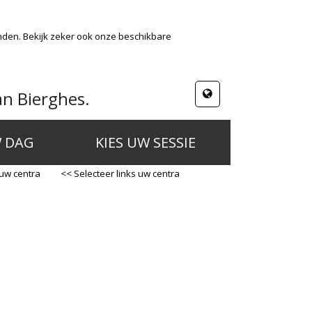
nden. Bekijk zeker ook onze beschikbare
an Bierghes.
W DAG
KIES UW SESSIE
 uw centra
<< Selecteer links uw centra