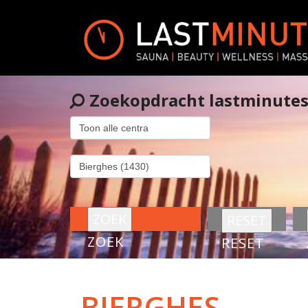
Zoekopdracht lastminute
ZOEK
RESET
BIERGHES