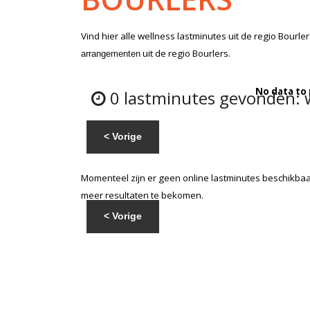
Vind hier alle
wellness lastminutes
uit de regio Bourle
uit de regio Bourlers.
arrangementen
No data to
0 lastminutes gevonden: w
< Vorige
Momenteel zijn er geen online lastminutes beschikbaar
meer resultaten te bekomen.
< Vorige