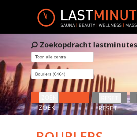
Zoekopdracht lastminute
ZOEK
RESET
BOURLERS