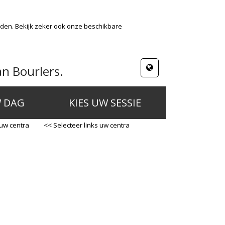
nden. Bekijk zeker ook onze beschikbare
n Bourlers.
W DAG
KIES UW SESSIE
 uw centra
<< Selecteer links uw centra