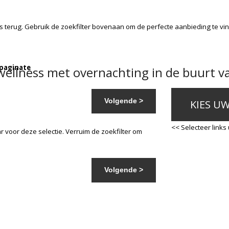
rs
terug. Gebruik de zoekfilter bovenaan om de perfecte aanbieding te vi
 paginate
ellness met overnachting in de buurt va
Volgende >
KIES U
<< Selecteer links
 voor deze selectie. Verruim de zoekfilter om
Volgende >