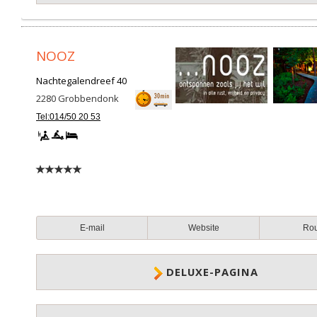
NOOZ
Nachtegalendreef 40
2280
Grobbendonk
Tel:014/50 20 53
E-mail
Website
Ro
DELUXE-PAGINA