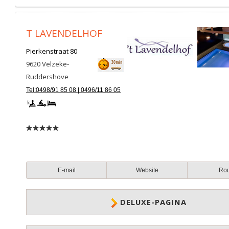
T LAVENDELHOF
Pierkenstraat 80
9620
Velzeke-
Ruddershove
Tel:0498/91 85 08 | 0496/11 86 05
E-mail
Website
Ro
DELUXE-PAGINA