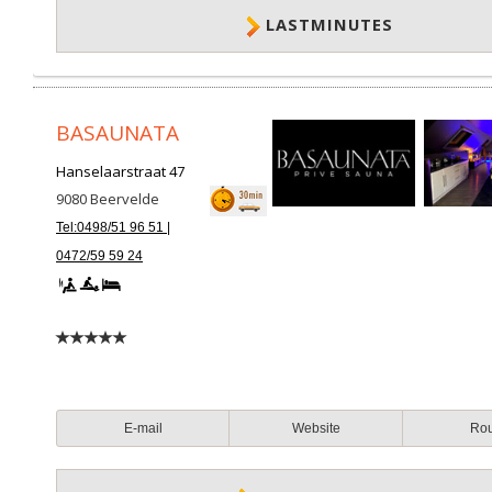
LASTMINUTES
BASAUNATA
Hanselaarstraat 47
9080
Beervelde
Tel:0498/51 96 51 |
0472/59 59 24
E-mail
Website
Ro