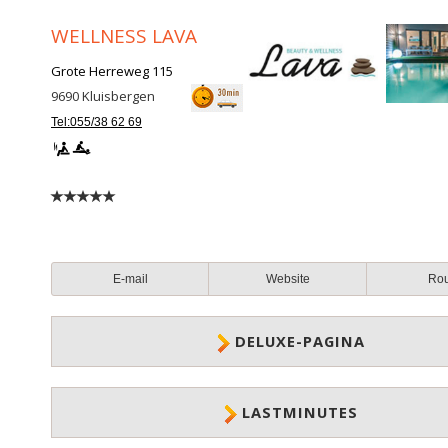
WELLNESS LAVA
Grote Herreweg 115
9690
Kluisbergen
Tel:055/38 62 69
E-mail
Website
Ro
DELUXE-PAGINA
LASTMINUTES