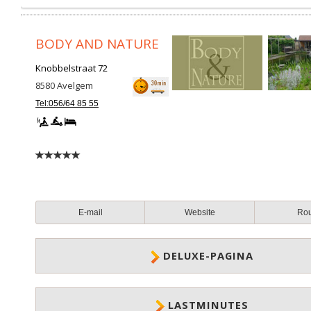
BODY AND NATURE
Knobbelstraat 72
8580
Avelgem
Tel:056/64 85 55
E-mail
Website
Ro
DELUXE-PAGINA
LASTMINUTES