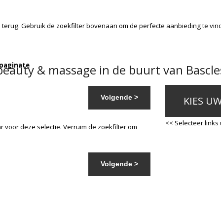
s
terug. Gebruik de zoekfilter bovenaan om de perfecte aanbieding te vin
 paginate
eauty & massage in de buurt van Bascle
Volgende >
KIES U
<< Selecteer links
 voor deze selectie. Verruim de zoekfilter om
Volgende >