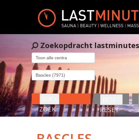
Zoekopdracht lastminute
ZOEK
RESET
BASCLES