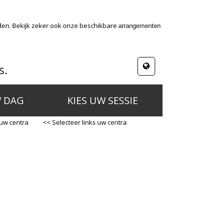
den. Bekijk zeker ook onze beschikbare
arrangementen
s.
W DAG
KIES UW SESSIE
 uw centra
<< Selecteer links uw centra