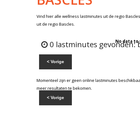
Vind hier alle
wellness lastminutes
uit de regio Bascle
uit de regio Bascles.
No data to
0 lastminutes gevonden: b
< Vorige
Momenteel zijn er geen online lastminutes beschikbaar
meer resultaten te bekomen.
< Vorige