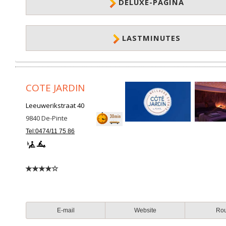
DELUXE-PAGINA
LASTMINUTES
COTE JARDIN
Leeuwerikstraat 40
9840
De-Pinte
Tel:0474/11 75 86
E-mail
Website
Ro