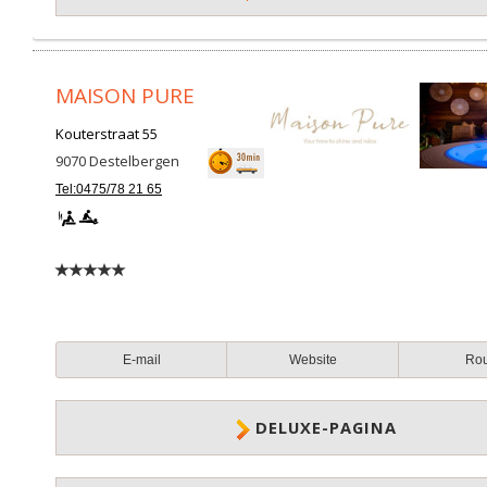
MAISON PURE
Kouterstraat 55
9070
Destelbergen
Tel:0475/78 21 65
E-mail
Website
Ro
DELUXE-PAGINA