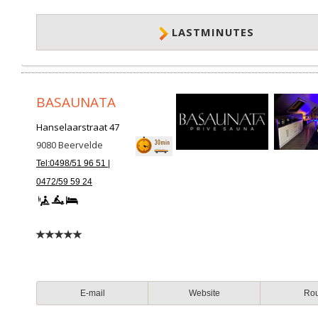
LASTMINUTES
BASAUNATA
Hanselaarstraat 47
9080
Beervelde
Tel:0498/51 96 51 |
0472/59 59 24
E-mail
Website
Ro