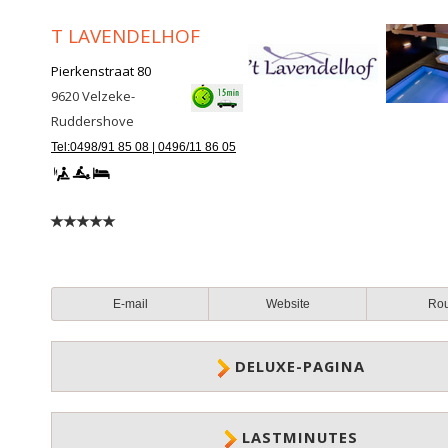
T LAVENDELHOF
Pierkenstraat 80
9620
Velzeke-
Ruddershove
Tel:0498/91 85 08 | 0496/11 86 05
E-mail
Website
Ro
DELUXE-PAGINA
LASTMINUTES