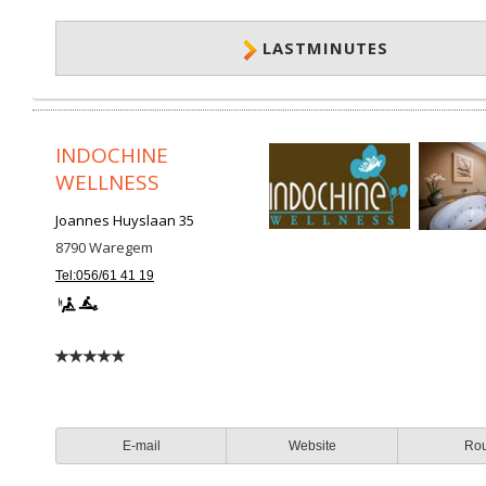
LASTMINUTES
INDOCHINE
WELLNESS
Joannes Huyslaan 35
8790
Waregem
Tel:056/61 41 19
E-mail
Website
Ro