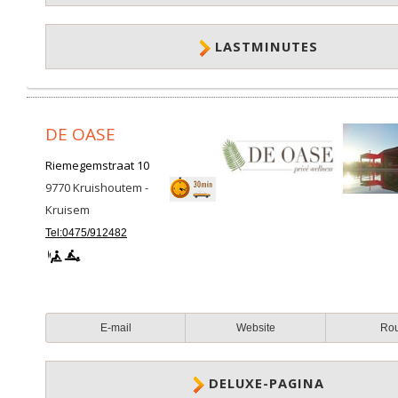
LASTMINUTES
DE OASE
Riemegemstraat 10
9770
Kruishoutem -
Kruisem
Tel:0475/912482
E-mail
Website
Ro
DELUXE-PAGINA