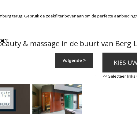
imburg
terug. Gebruik de zoekfilter bovenaan om de perfecte aanbieding 
ra
[1]
beauty & massage in de buurt van Berg-
Volgende >
KIES U
<< Selecteer links