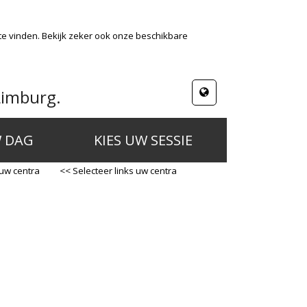
te vinden. Bekijk zeker ook onze beschikbare
Limburg.
W DAG
KIES UW SESSIE
 uw centra
<< Selecteer links uw centra