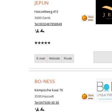
JEPUN
Hasseltweg 413
3600
Genk
Tel:0032487858949
E-mail
Website
Route
BO-NESS
Kempische kaai 70
3500
Hasselt
Tel:0475/30 40 30