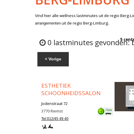
Vind hier alle
wellness lastminutes
uit de regio Berg-L
uit de regio Berg-Limburg.
arrangementen
5 cent
0 lastminutes gevonden: 
< Vorige
ESTHETIEK
SCHOONHEIDSSALON
Jodenstraat 72
3770
Riemst
Tel:012/45 49 40