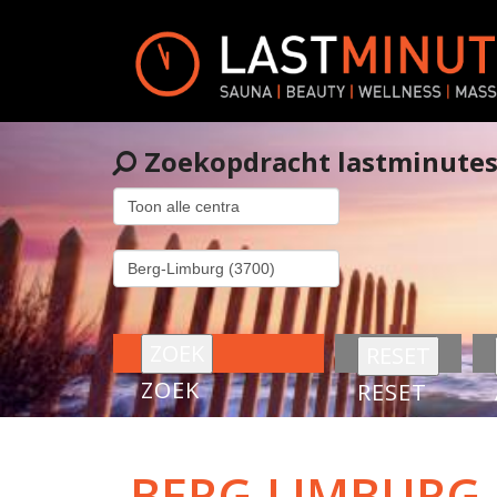
Zoekopdracht lastminute
ZOEK
RESET
BERG-LIMBURG