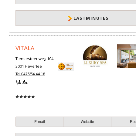
LASTMINUTES
VITALA
Tiensesteenweg 104
3001
Heverlee
Tel:0475/54 44 18
E-mail
Website
Ro