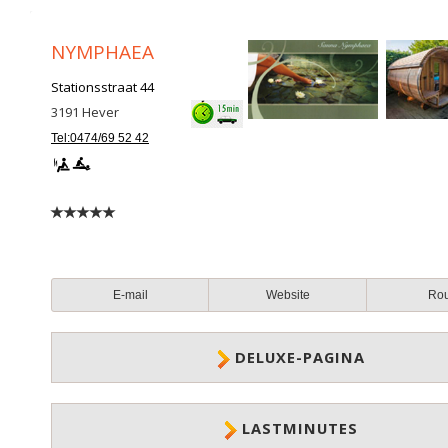
NYMPHAEA
Stationsstraat 44
3191
Hever
Tel:0474/69 52 42
E-mail
Website
Ro
DELUXE-PAGINA
LASTMINUTES