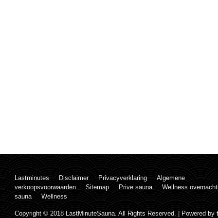
Lastminutes
Disclaimer
Privacyverklaring
Algemene
verkoopsvoorwaarden
Sitemap
Prive sauna
Wellness overnacht
sauna
Wellness
Copyright © 2018 LastMinuteSauna. All Rights Reserved. | Powered by