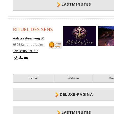
LASTMINUTES
RITUEL DES SENS
Aalstsesteenweg 80
9506
Schendelbeke
Tel:0498/75 96 57
E-mail
Website
Ro
DELUXE-PAGINA
LASTMINUTES