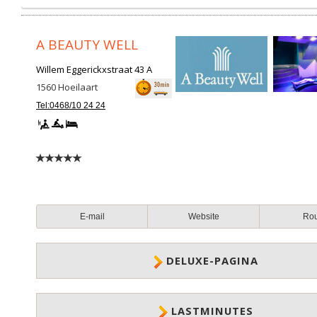
A BEAUTY WELL
Willem Eggerickxstraat 43 A
1560
Hoeilaart
Tel:0468/10 24 24
E-mail
Website
Ro
DELUXE-PAGINA
LASTMINUTES