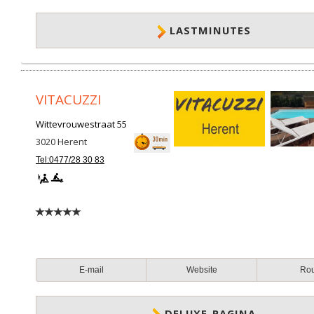
LASTMINUTES
VITACUZZI
Wittevrouwestraat 55
3020
Herent
Tel:0477/28 30 83
E-mail
Website
Ro
DELUXE-PAGINA