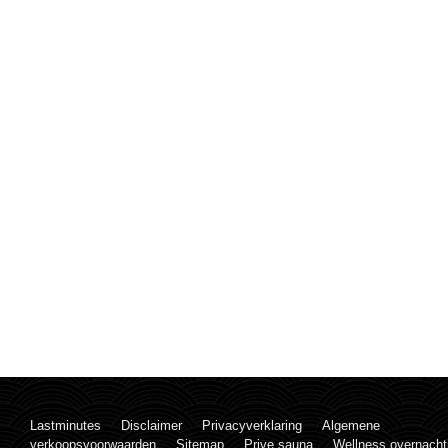
Lastminutes
Disclaimer
Privacyverklaring
Algemene
verkoopsvoorwaarden
Sitemap
Prive sauna
Wellness overnacht