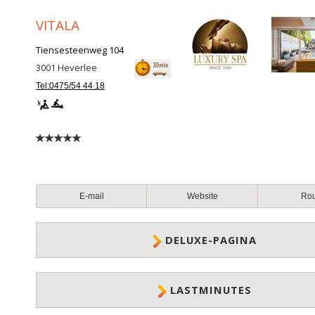
VITALA
Tiensesteenweg 104
3001
Heverlee
Tel:0475/54 44 18
E-mail
Website
Ro
DELUXE-PAGINA
LASTMINUTES