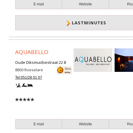
E-mail
Website
Ro
LASTMINUTES
AQUABELLO
Oude Diksmuidsestraat 22 B
8800
Roeselare
Tel:051/28 01 07
E-mail
Website
Ro