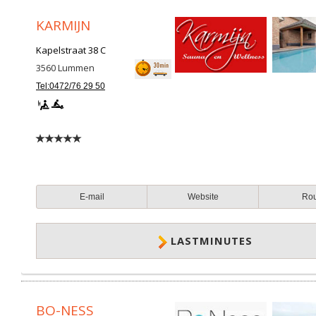
KARMIJN
Kapelstraat 38 C
3560
Lummen
Tel:0472/76 29 50
E-mail
Website
Ro
LASTMINUTES
BO-NESS