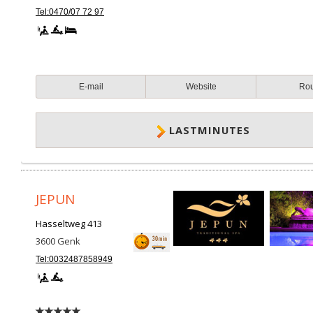
Tel:0470/07 72 97
E-mail
Website
Ro
LASTMINUTES
JEPUN
Hasseltweg 413
3600
Genk
Tel:0032487858949