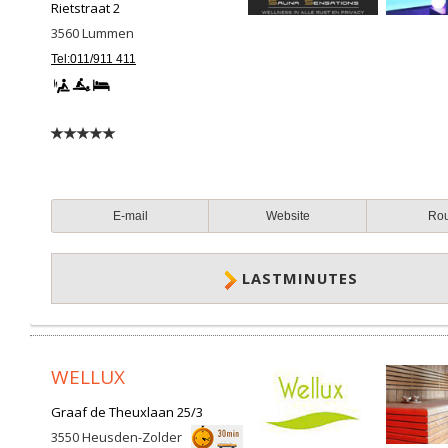
Rietstraat 2
3560
Lummen
Tel:011/911 411
E-mail
Website
Ro
LASTMINUTES
WELLUX
Graaf de Theuxlaan 25/3
3550
Heusden-Zolder