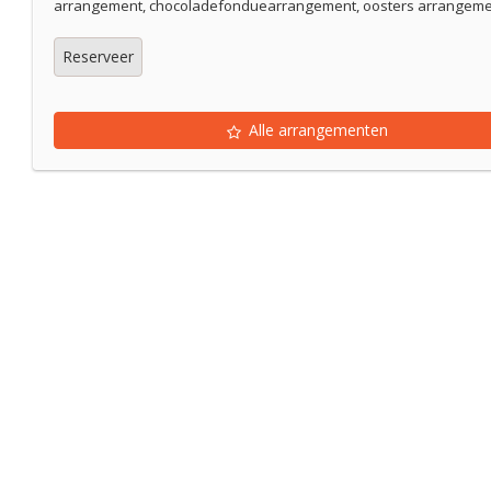
arrangement, chocoladefonduearrangement, oosters arrangemen
Reserveer
Alle arrangementen